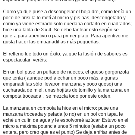
Como ya dije puse a descongelar el hojaldre, como tenía un
poco de prisilla lo metí al micro y pis pas, descongelado y
como ya viene estirado solo quedaba cortarlo en cuadrados;
hice una tabla de 3 x 4. Se debe tantear esto según se
quiera para aperitivo o para primer plato. Para aperitivo me
gusta hacer las empanadillas más pequeñas.
El relleno fue todo un éxito, ya que la fusión de sabores es
espectacular; veréis:
En un bol puse un puñado de nueces, el queso gorgonzola
que tenía ( aunque podía echar un poco más, algunas
empanadillas sólo llevaron manzana y poco queso) una
cucharada de miel, unas hojitas de tomillo y la manzana en
compota troceada . se mezcla todo por este orden.
La manzana en compota la hice en el micro; puse una
manzana troceada y pelada (o no) en un bol con tapa, le
eché un culín de agua y le espolvoreé azúcar. Estuvo en el
micro a máxima potencia unos 5 minutos (estaba un poco
entera, pero creo que es el punto) Se deja enfriar antes de