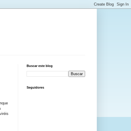
Buscar este blog
Seguidores
unque
a
viréis