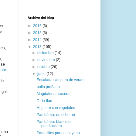
Archivo del blog
as
►
2016
(6)
er
►
2015
(6)
a
►
2014
(59)
▼
2013
(105)
les,
►
diciembre
(14)
s
,
►
noviembre
(2)
 se
►
octubre
(26)
ate
▼
junio
(12)
Ensalada campera de verano
de
bollo preñado
grill
Magdalenas caseras
Tarta-flan
Hojaldre con vegetales
Pan básico en el horno
Pan básico blanco en
panificadora
oncha
Panecillos para desayuno