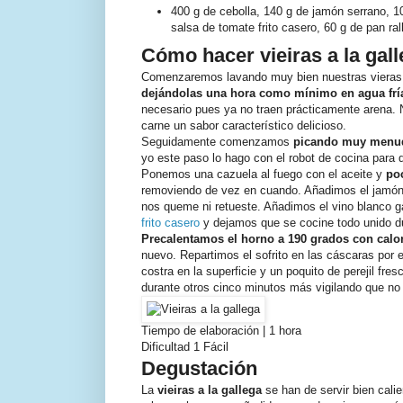
400 g de cebolla, 140 g de jamón serrano, 1
salsa de tomate frito casero, 60 g de pan rall
Cómo hacer vieiras a la gal
Comenzaremos lavando muy bien nuestras vieras el
dejándolas una hora como mínimo en agua frí
necesario pues ya no traen prácticamente arena. N
carne un sabor característico delicioso.
Seguidamente comenzamos
picando muy menudi
yo este paso lo hago con el robot de cocina par
Ponemos una cazuela al fuego con el aceite y
po
removiendo de vez en cuando. Añadimos el jamón s
nos queme ni retueste. Añadimos el vino blanco g
frito casero
y dejamos que se cocine todo unido du
Precalentamos el horno a 190 grados con calor
nuevo. Repartimos el sofrito en las cáscaras por 
costra en la superficie y un poquito de perejil fr
durante otros cinco minutos más vigilando que n
Tiempo de elaboración | 1 hora
Dificultad 1 Fácil
Degustación
La
vieiras a la gallega
se han de servir bien cali