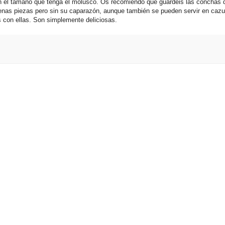
 el tamaño que tenga el molusco. Os recomiendo que guardéis las conchas 
enas piezas pero sin su caparazón, aunque también se pueden servir en cazu
s con ellas. Son simplemente deliciosas.