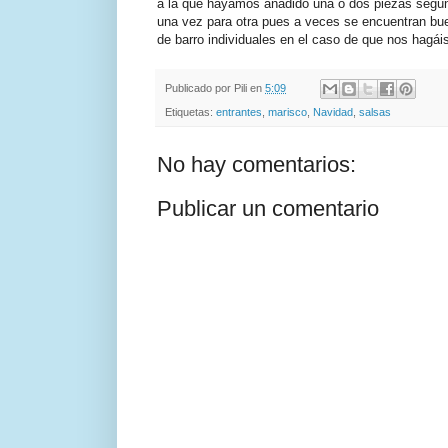
a la que hayamos añadido una o dos piezas según
una vez para otra pues a veces se encuentran bu
de barro individuales en el caso de que nos hagái
Publicado por
Pili
en
5:09
Etiquetas:
entrantes
,
marisco
,
Navidad
,
salsas
No hay comentarios:
Publicar un comentario