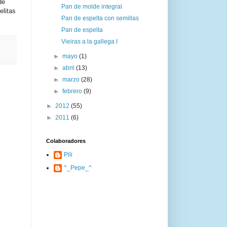
de
Pan de molde integral
elitas
Pan de espelta con semillas
Pan de espelta
Vieiras a la gallega I
►
mayo
(1)
►
abril
(13)
►
marzo
(28)
►
febrero
(9)
►
2012
(55)
►
2011
(6)
Colaboradores
Pili
^_Pepe_^