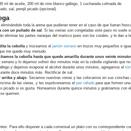
00 ml de aceite, 200 ml de vino blanco gallego, 1 cucharada colmada de
ado, sal, perejil picado (opcional).
lega
iminándole toda la arena que pudieran tener en el caso de que fueran fresc
a con un puñado de sal
. Si las vieiras son congeladas este paso no suele s
o eliminar las partes naranjas del marisco pues son los corales, y le dan a l
ta la cebolla
y troceamos el
jamón serrano
en trozos muy pequeños e igua
a que me quede muy menudo.
chamos la cebolla hasta que quede amarilla durante unos veinte minuto
errano y lo dejamos sofreír dos minutos más en la cebolla vigilando que no
allego y dejamos evaporar el alcohol durante unos minutos, agregamos el
tom
rante doce minutos más. Rectificar de sal.
 arriba y abajo
. Secamos nuestras vieras y las colocamos en sus conchas 
encima de las vieras, y les espolvoreamos el
pan rallado
para que formen una
esco picado si os gusta. Horneamos durante quince minutos y gratinamos con el 
o se quemen.
entes. Para ello disponer a cada comensal un plato con su correspondiente c