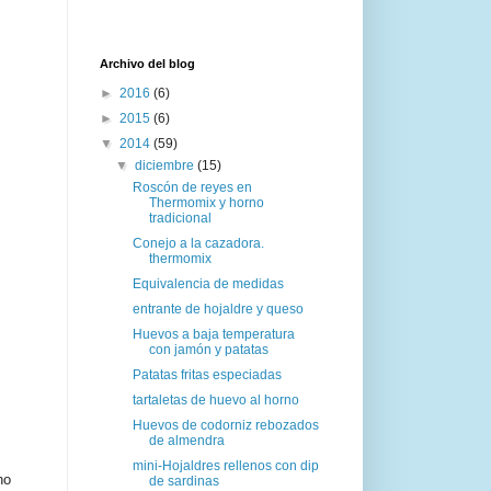
Archivo del blog
►
2016
(6)
►
2015
(6)
▼
2014
(59)
▼
diciembre
(15)
Roscón de reyes en
Thermomix y horno
tradicional
Conejo a la cazadora.
thermomix
Equivalencia de medidas
entrante de hojaldre y queso
Huevos a baja temperatura
con jamón y patatas
Patatas fritas especiadas
tartaletas de huevo al horno
Huevos de codorniz rebozados
de almendra
mini-Hojaldres rellenos con dip
no
de sardinas