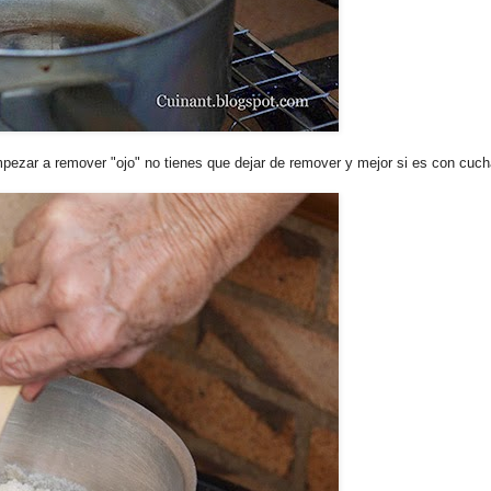
pezar a remover "ojo" no tienes que dejar de remover y mejor si es con cuch