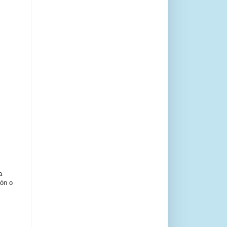
a
rón o