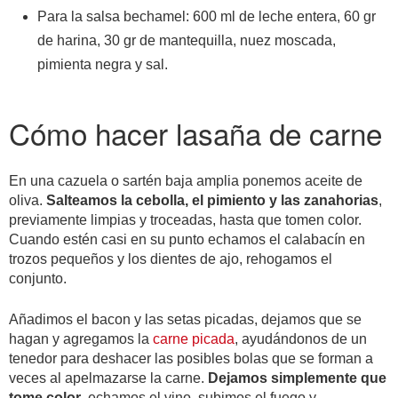
Para la salsa bechamel: 600 ml de leche entera, 60 gr
de harina, 30 gr de mantequilla, nuez moscada,
pimienta negra y sal.
Cómo hacer lasaña de carne
En una cazuela o sartén baja amplia ponemos aceite de
oliva.
Salteamos la cebolla, el pimiento y las zanahorias
,
previamente limpias y troceadas, hasta que tomen color.
Cuando estén casi en su punto echamos el calabacín en
trozos pequeños y los dientes de ajo, rehogamos el
conjunto.
Añadimos el bacon y las setas picadas, dejamos que se
hagan y agregamos la
carne picada
, ayudándonos de un
tenedor para deshacer las posibles bolas que se forman a
veces al apelmazarse la carne.
Dejamos simplemente que
tome color
, echamos el vino, subimos el fuego y