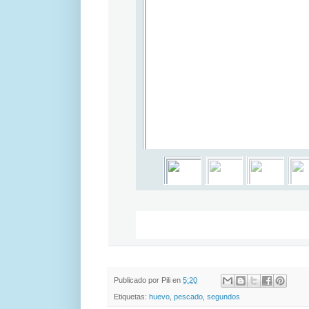
Publicado por
Pili
en
5:20
Etiquetas:
huevo
,
pescado
,
segundos