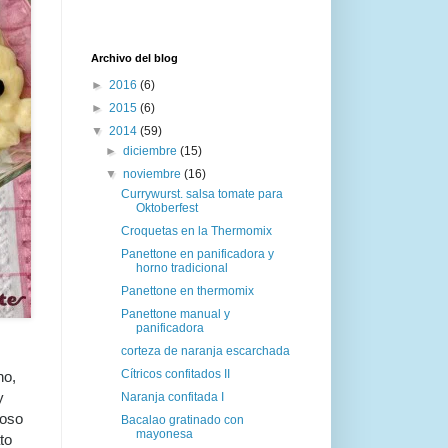
Archivo del blog
►
2016
(6)
►
2015
(6)
▼
2014
(59)
►
diciembre
(15)
▼
noviembre
(16)
Currywurst. salsa tomate para
Oktoberfest
Croquetas en la Thermomix
Panettone en panificadora y
horno tradicional
Panettone en thermomix
Panettone manual y
panificadora
corteza de naranja escarchada
Cítricos confitados II
no,
y
Naranja confitada I
moso
Bacalao gratinado con
mayonesa
to