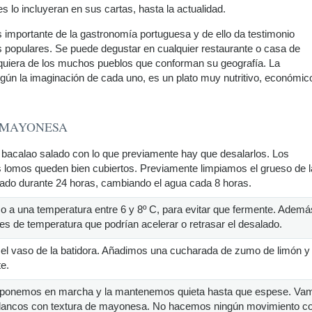
s lo incluyeran en sus cartas, hasta la actualidad.
 importante de la gastronomía portuguesa y de ello da testimonio
ás populares. Se puede degustar en cualquier restaurante o casa de
quiera de los muchos pueblos que conforman su geografía. La
egún la imaginación de cada uno, es un plato muy nutritivo, económic
 MAYONESA
bacalao salado con lo que previamente hay que desalarlos. Los
 lomos queden bien cubiertos. Previamente limpiamos el grueso de l
alado durante 24 horas, cambiando el agua cada 8 horas.
co a una temperatura entre 6 y 8º C, para evitar que fermente. Ademá
ones de temperatura que podrían acelerar o retrasar el desalado.
l vaso de la batidora. Añadimos una cucharada de zumo de limón y
te.
 la ponemos en marcha y la mantenemos quieta hasta que espese. Va
blancos con textura de mayonesa. No hacemos ningún movimiento co