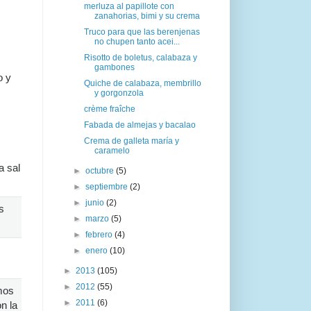
merluza al papillote con
zanahorias, bimi y su crema
Truco para que las berenjenas
no chupen tanto acei...
Risotto de boletus, calabaza y
gambones
o y
Quiche de calabaza, membrillo
y gorgonzola
crème fraîche
Fabada de almejas y bacalao
Crema de galleta maría y
caramelo
a sal
►
octubre
(5)
►
septiembre
(2)
►
junio
(2)
s
►
marzo
(5)
►
febrero
(4)
►
enero
(10)
►
2013
(105)
►
2012
(55)
mos
►
2011
(6)
n la