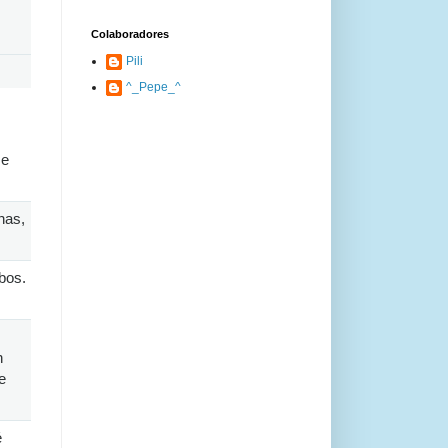
Colaboradores
Pili
^_Pepe_^
se
nas,
bos.
n
e
é