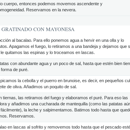
mado cuerpo, entonces podemos movemos ascendente y
omogeneidad. Reservamos en la nevera.
O GRATINADO CON MAYONESA
occión al bacalao. Para ello ponemos agua a hervir en una olla y lo
tos. Apagamos el fuego, lo retiramos a una bandeja y dejamos que 
l le quitamos las espinas y lo troceamos en lascas.
atas con abundante agua y un poco de sal, hasta que estén bien tier
 forma de puré.
picamos la cebolla y el puerro en brunoise, es decir, en pequeños cu
ite de oliva. Añadimos un poquito de sal.
 tiernas, las retiramos del fuego y elaboramos el puré. Para eso las
idora y añadimos una cucharada de mantequilla (como las patatas aú
á fácilmente), la leche y salpimentamos. Batimos todo hasta que qued
umos. Reservamos.
lao en lascas al sofrito y removemos todo hasta que el pescado est