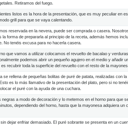
etales. Retiramos del fuego.
ntes listos es la hora de la presentación, que es muy peculiar en es
odo grill para que se vaya calentando.
emos reservada en la nevera, puede ser comprada o casera. Nosotros
la forma de prepararla al principio de la receta, además hemos incl
. No tenéis excusa para no hacerla casera.
orno que vamos a utilizar colocamos el revuelto de bacalao y verdura
ionalmente podemos abrir un pequeño agujero en el medio y añadir u
s recubrir toda la superficie del revuelto con el resto de la mayones
a se rellena de pequeñas bolitas de puré de patata, realizadas con la
to es lo más llamativo de la presentación del plato, pero si no tenéi
olocar el puré con la ayuda de una cuchara.
s negras a modo de decoración y lo metemos en el horno para que s
inutos, dependiendo del horno, hasta que la mayonesa adquiera un c
sin dejar enfriar demasiado. El puré sobrante se presenta en un cue