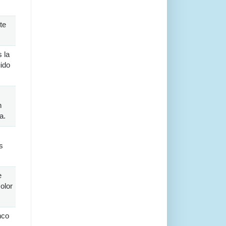
te
 la
uido
s
n
a.
s
e
olor
nco