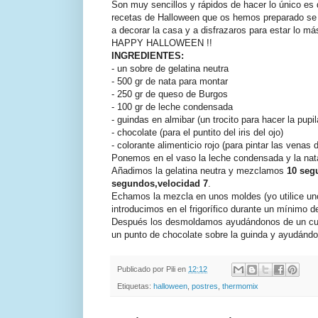
Son muy sencillos y rápidos de hacer lo único es 
recetas de Halloween que os hemos preparado se pu
a decorar la casa y a disfrazaros para estar lo más
HAPPY HALLOWEEN !!
INGREDIENTES:
- un sobre de gelatina neutra
- 500 gr de nata para montar
- 250 gr de queso de Burgos
- 100 gr de leche condensada
- guindas en almibar (un trocito para hacer la pupil
- chocolate (para el puntito del iris del ojo)
- colorante alimenticio rojo (para pintar las venas d
Ponemos en el vaso la leche condensada y la n
Añadimos la gelatina neutra y mezclamos
10 seg
segundos,velocidad 7
.
Echamos la mezcla en unos moldes (yo utilice un
introducimos en el frigorífico durante un mínimo d
Después los desmoldamos ayudándonos de un cuchi
un punto de chocolate sobre la guinda y ayudándon
Publicado por
Pili
en
12:12
Etiquetas:
halloween
,
postres
,
thermomix