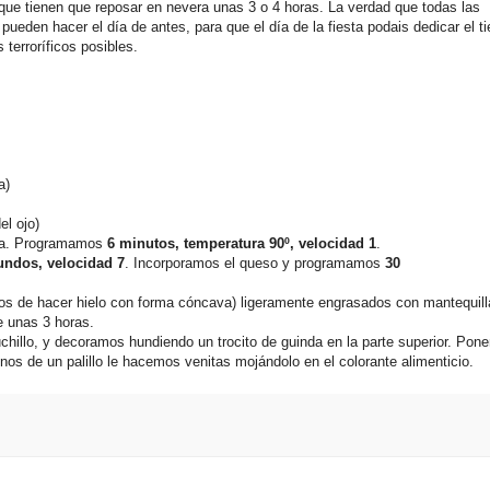
que tienen que reposar en nevera unas 3 o 4 horas. La verdad que todas las
eden hacer el día de antes, para que el día de la fiesta podais dedicar el t
 terroríficos posibles.
a)
el ojo)
ata. Programamos
6 minutos, temperatura 90º, velocidad 1
.
undos, velocidad 7
. Incorporamos el queso y programamos
30
os de hacer hielo con forma cóncava) ligeramente engrasados con mantequill
e unas 3 horas.
llo, y decoramos hundiendo un trocito de guinda en la parte superior. Pon
os de un palillo le hacemos venitas mojándolo en el colorante alimenticio.