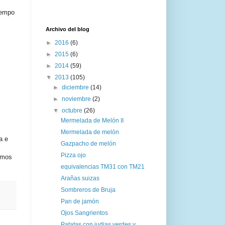
iempo
Archivo del blog
►
2016
(6)
►
2015
(6)
►
2014
(59)
▼
2013
(105)
►
diciembre
(14)
►
noviembre
(2)
▼
octubre
(26)
Mermelada de Melón II
Mermelada de melón
a e
Gazpacho de melón
Pizza ojo
emos
equivalencias TM31 con TM21
Arañas suizas
Sombreros de Bruja
Pan de jamón
Ojos Sangrientos
Patatas con judias verdes y