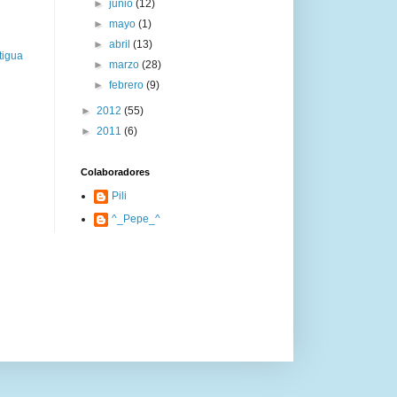
►
junio
(12)
►
mayo
(1)
►
abril
(13)
tigua
►
marzo
(28)
►
febrero
(9)
►
2012
(55)
►
2011
(6)
Colaboradores
Pili
^_Pepe_^