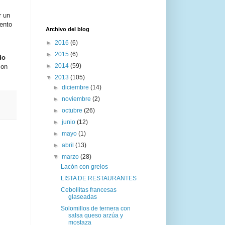
r un
ento
Archivo del blog
►
2016
(6)
►
2015
(6)
do
►
2014
(59)
con
▼
2013
(105)
►
diciembre
(14)
►
noviembre
(2)
►
octubre
(26)
►
junio
(12)
►
mayo
(1)
►
abril
(13)
▼
marzo
(28)
Lacón con grelos
LISTA DE RESTAURANTES
Cebollitas francesas
glaseadas
Solomillos de ternera con
salsa queso arzúa y
mostaza