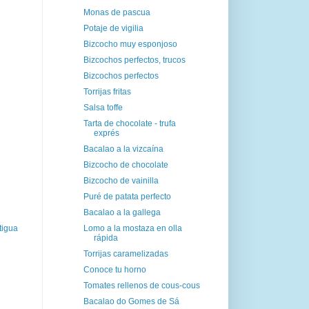
Monas de pascua
Potaje de vigilia
Bizcocho muy esponjoso
Bizcochos perfectos, trucos
Bizcochos perfectos
Torrijas fritas
Salsa toffe
Tarta de chocolate - trufa
exprés
Bacalao a la vizcaína
Bizcocho de chocolate
Bizcocho de vainilla
Puré de patata perfecto
Bacalao a la gallega
Lomo a la mostaza en olla
tigua
rápida
Torrijas caramelizadas
Conoce tu horno
Tomates rellenos de cous-cous
Bacalao do Gomes de Sá