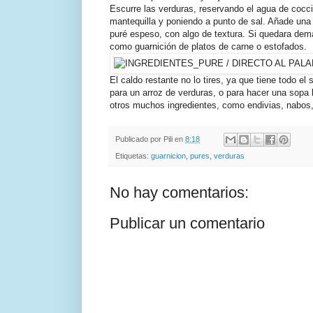
Escurre las verduras, reservando el agua de cocció
mantequilla y poniendo a punto de sal. Añade un
puré espeso, con algo de textura. Si quedara dem
como guarnición de platos de carne o estofados.
El caldo restante no lo tires, ya que tiene todo e
para un arroz de verduras, o para hacer una sopa
otros muchos ingredientes, como endivias, nabos,
Publicado por
Pili
en
8:18
Etiquetas:
guarnicion
,
pures
,
verduras
No hay comentarios:
Publicar un comentario