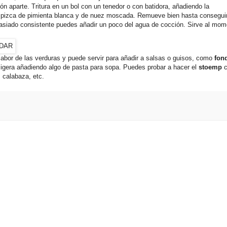
n aparte. Tritura en un bol con un tenedor o con batidora, añadiendo la
a pizca de pimienta blanca y de nuez moscada. Remueve bien hasta consegui
asiado consistente puedes añadir un poco del agua de cocción. Sirve al mom
l sabor de las verduras y puede servir para añadir a salsas o guisos, como
fon
 ligera añadiendo algo de pasta para sopa. Puedes probar a hacer el
stoemp
 calabaza, etc.