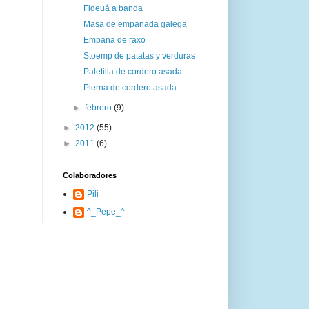
Fideuá a banda
Masa de empanada galega
Empana de raxo
Stoemp de patatas y verduras
Paletilla de cordero asada
Pierna de cordero asada
►
febrero
(9)
►
2012
(55)
►
2011
(6)
Colaboradores
Pili
^_Pepe_^