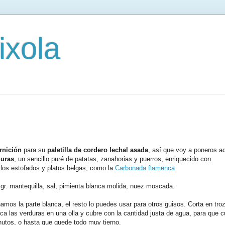
ixola
rnición
para su
paletilla de cordero lechal asada
, así que voy a poneros a
duras
, un sencillo puré de patatas, zanahorias y puerros, enriquecido con
 los estofados y platos belgas, como la
Carbonada flamenca
.
 gr. mantequilla, sal, pimienta blanca molida, nuez moscada.
amos la parte blanca, el resto lo puedes usar para otros guisos. Corta en tro
oca las verduras en una olla y cubre con la cantidad justa de agua, para que c
utos, o hasta que quede todo muy tierno.